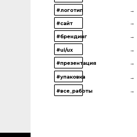
#логотип
→
→
#сайт
#брендинг
→
#ui/ux
→
#презентация
→
Плачу
#упаковка
→
комиссию за
приведенного
#все_работы
→
клиента. Если
вы знаете
кого-то, кому
ОБСУДИТЬ ПРОЕКТ
я буду
полезен —
познакомьте.