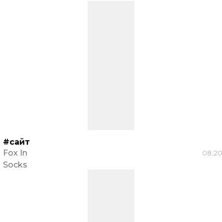
#сайт
Fox In
08.2
Socks