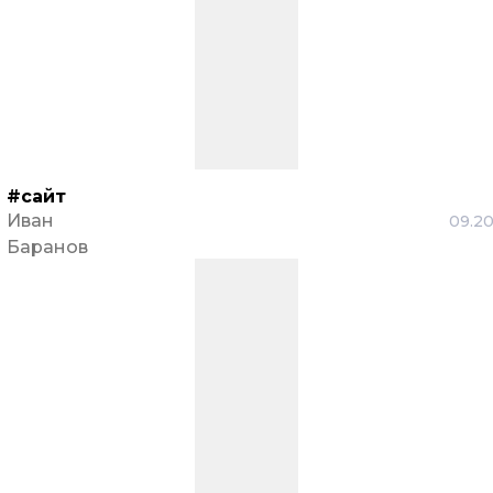
#сайт
Иван
09.2
Баранов