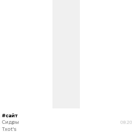
#сайт
Сидры
08.2
Txot's