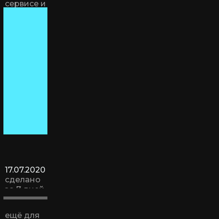
сервисе и
ряд
технических
страниц -
блог,
вакансии и
т.д.
17.07.2020
сделано
за 7 дней
ещё для