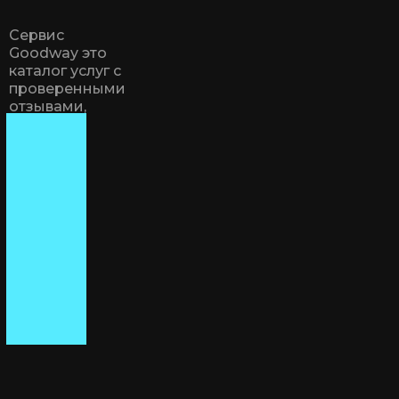
Сервис
Goodway это
каталог услуг с
проверенными
отзывами,
кешбеком и
онлайн
записью.
Первый экран
главной
страницы это
умная строка
поиска и
фоновые
иконки,
показывающие
категории
услуг.