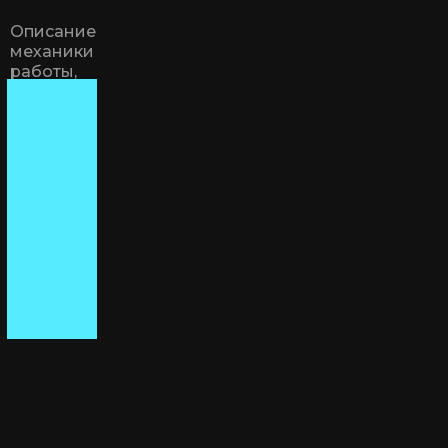
Описание
механики
работы,
преимущества
и платное
размещение
услуг.