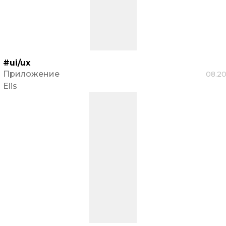
#ui/ux
Приложение
08.2
Elis