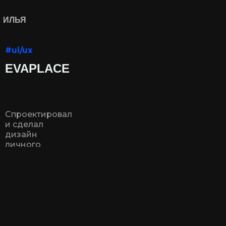
ИЛЬЯ
ВЛАСОВ
#ui/ux
EVAPLACE
Спроектировал
и сделал
дизайн
личного
кабинета
сервиса сбора
отзыв в яндекс,
гугл, 2gis,
booking и т.д.