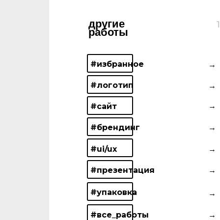
другие
работы
#избранное
→
#логотип
→
→
#сайт
#брендинг
→
#ui/ux
→
#презентация
→
Плачу
#упаковка
→
комиссию за
приведенного
#все_работы
→
клиента. Если