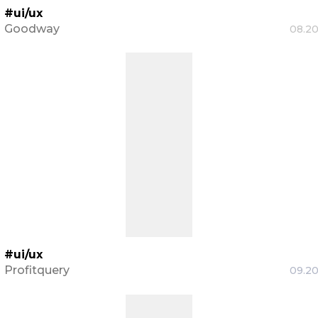
#ui/ux
Goodway
08.2
#ui/ux
Profitquery
09.2