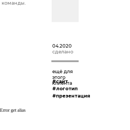
команды.
04.2020
сделано
за 25
дней
ещё для
этого
#сайт
клиента
#логотип
#презентация
Error get alias