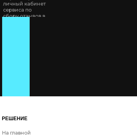
личный кабинет
сервиса по
сбору отзывов в
яндекс, гугл,
2gis, booking и
т.д. - наглядно
показать пользу
отзывов и
сделать
удобной работу
с ними.
РЕШЕНИЕ
На главной