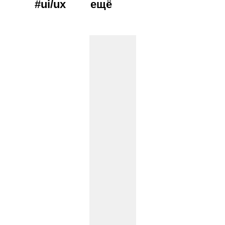
#ui/ux
ещё