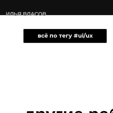
ИЛЬЯ ВЛАСОВ
всё по тегу #ui/ux