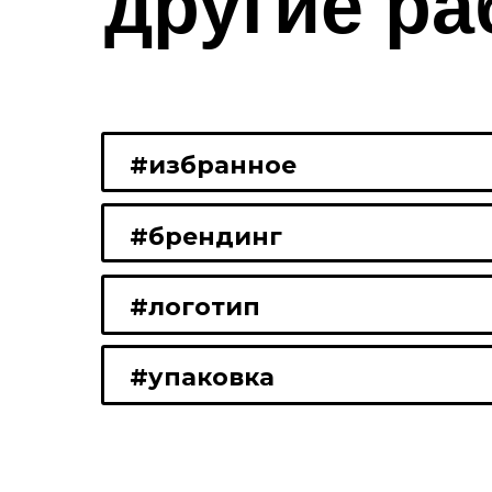
другие р
#избранное
#брендинг
#логотип
#упаковка