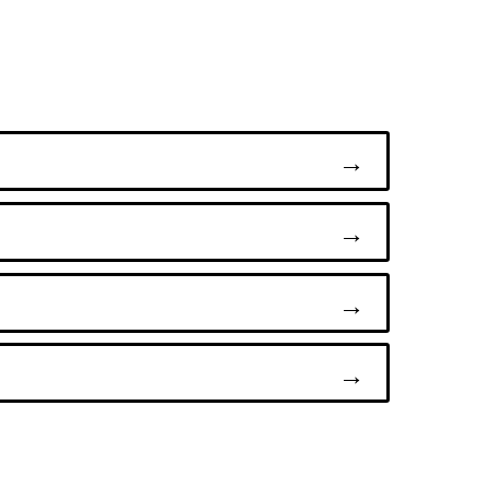
→
→
→
→