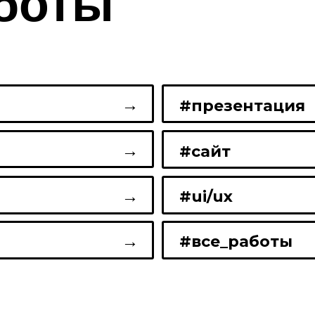
аботы
→
#презентация
→
#сайт
→
#ui/ux
→
#все_работы